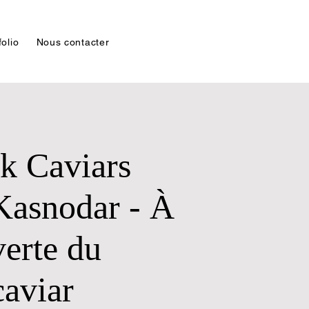
folio
Nous contacter
k Caviars
Kasnodar - À
verte du
caviar